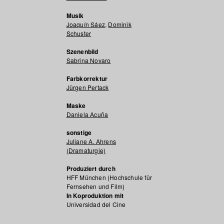
Musik
Joaquín Sáez
,
Dominik
Schuster
Szenenbild
Sabrina Novaro
Farbkorrektur
Jürgen Pertack
Maske
Daniela Acuña
sonstige
Juliane A. Ahrens
(Dramaturgie)
Produziert durch
HFF München (Hochschule für
Fernsehen und Film)
In Koproduktion mit
Universidad del Cine