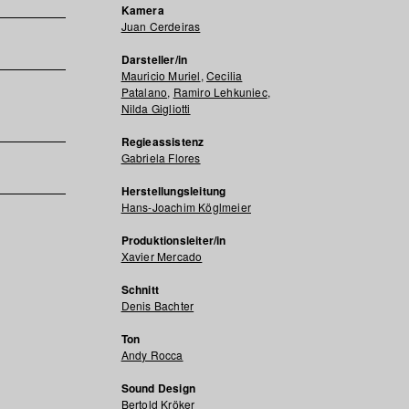
Kamera
Juan Cerdeiras
Darsteller/in
Mauricio Muriel
,
Cecilia
Patalano
,
Ramiro Lehkuniec
,
Nilda Gigliotti
Regieassistenz
Gabriela Flores
Herstellungsleitung
Hans-Joachim Köglmeier
Produktionsleiter/in
Xavier Mercado
Schnitt
Denis Bachter
Ton
Andy Rocca
Sound Design
Bertold Kröker