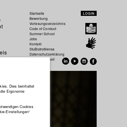
Startseite
LOGIN
e
Bewerbung
Vorlesungsverzeichnis
ot
Code of Conduct
Summer School
Jobs
Kontakt
StuBistroMensa
eis
Datenschutzerklärung
Datensicherheit
EN
DE
ies. Dies beinhaltet
r die Ergonomie
notwendigen Cookies
kie-Einstellungen“