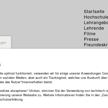
Startseite
Hochschul
Lehrangeb
Lehrende
Filme
Presse
ngen
Freundeskr
Service
s
e optimal funktioniert, verwenden wir für einige unserer Anwendungen Cook
ten sozialen Medien, aber auch ein Trackingtool, welches uns Auskunft übe
ie das Nutzer*innenverhalten bietet.
Cookies akzeptieren" klicken, stimmen Sie der Verwendung von technisch 
mierung usnerer Webseite zu. Weitere Informationen finden Sie in den „Coo
schutzerklärung.