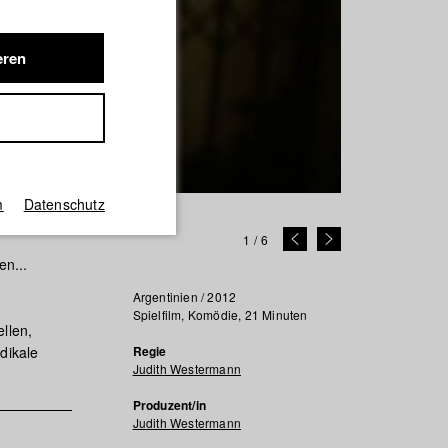
eren
m
Datenschutz
1
/
6
en...
Argentinien / 2012
Spielfilm, Komödie, 21 Minuten
llen,
dikale
Regie
Judith Westermann
Produzent/in
Judith Westermann