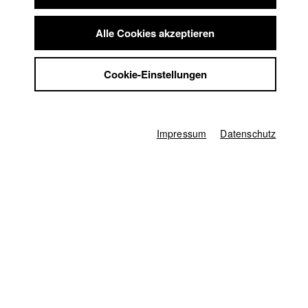
Deutschland / 2020
Summer School
Spielfilm, Drama, 19 Minuten
Jobs
Alle Cookies akzeptieren
Regie
Kontakt
Lukas Röder
StuBistroMensa
Cookie-Einstellungen
Produzent/in
Datenschutzerklärung
Lukas Röder
,
Jelena Obermaier
,
Kira Held
Datensicherheit
Impressum
Drehbuch
Lukas Röder
Impressum
Datenschutz
Kamera
Louis Dickhaut
,
Oliver Buchalik
Hauptdarsteller/in
Mischa Warken
Darsteller/in
Antonije Stankovic
,
Franziska Rieck
,
Nélida Martinez
Regieassistenz
Carlotta Wachotsch
,
Justina Jürgensen
,
Katharina Schnekenbühl
Herstellungsleitung