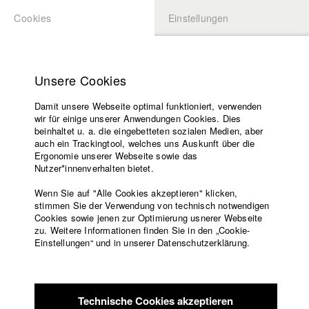
Cookies
Einstellungen
BEWERBUNG
LOGIN
Startseite
Hochschule
Unsere Cookies
Lehrangebot
Damit unsere Webseite optimal funktioniert, verwenden
Lehrende
wir für einige unserer Anwendungen Cookies. Dies
Filme
beinhaltet u. a. die eingebetteten sozialen Medien, aber
auch ein Trackingtool, welches uns Auskunft über die
Presse
Ergonomie unserer Webseite sowie das
Freundeskreis
Nutzer*innenverhalten bietet.
zurück zur Übersicht
Datenbankeintrag
Service
Wenn Sie auf "Alle Cookies akzeptieren" klicken,
stimmen Sie der Verwendung von technisch notwendigen
DEINS IST AUCH MEINS
Cookies sowie jenen zur Optimierung usnerer Webseite
zu. Weitere Informationen finden Sie in den „Cookie-
Englisch
Startseite
Einstellungen“ und in unserer Datenschutzerklärung.
Alle Menschen haben ihre Gefühle in einer kleinen Dose. Tim
Facebook
Bewerbung
verliert sein Gefühlsdöschen und beginnt, anderen ihre
Kontakt
Vorlesungsverzeichnis
Gefühle zu klauen.
Code of
Technische Cookies akzeptieren
Conduct