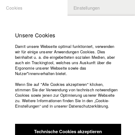
Cookies
Einstellungen
BEWERBUNG
LOGIN
Startseite
Hochschule
Unsere Cookies
Lehrangebot
Damit unsere Webseite optimal funktioniert, verwenden
Lehrende
wir für einige unserer Anwendungen Cookies. Dies
Filme
beinhaltet u. a. die eingebetteten sozialen Medien, aber
auch ein Trackingtool, welches uns Auskunft über die
Presse
Ergonomie unserer Webseite sowie das
Freundeskreis
Nutzer*innenverhalten bietet.
zurück zur Übersicht
Datenbankeintrag
Service
Wenn Sie auf "Alle Cookies akzeptieren" klicken,
stimmen Sie der Verwendung von technisch notwendigen
Diorama
Cookies sowie jenen zur Optimierung usnerer Webseite
zu. Weitere Informationen finden Sie in den „Cookie-
Englisch
Startseite
Einstellungen“ und in unserer Datenschutzerklärung.
„Diorama“ ist ein(alb)traumhafter Trip durch die Erinnerungen
Facebook
Bewerbung
und Projektionen eines Paares, das am Ende seiner
Kontakt
Vorlesungsverzeichnis
langjährigen On/Off-Beziehung steht. Ein wilder Reigen und
Code of
ein Ringen um den Wunsch nach der einzigartigen und doch
Technische Cookies akzeptieren
Conduct
nie verwirklichten Liebe.