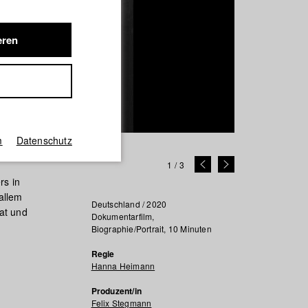
eren
m
Datenschutz
1
/
3
rs in
allem
Deutschland / 2020
at und
Dokumentarfilm,
Biographie/Portrait, 10 Minuten
Regie
Hanna Heimann
Produzent/in
Felix Stegmann