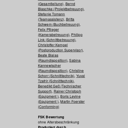
(Gesamtleitung)
,
Bernd
Blaschke (Projektbetreuung)
,
Stefanie Tomann
(Teamassistenz)
,
Britta
Schwem (Buchbetreuung)
,
Felix Pflieger
(Kamerabetreuung)
,
Philipp
Link (Schnittbetreuung)
,
Christoffer Kempel
(Postproduction Supervisor)
,
Beate Bialas
(Raumdisposition)
,
Sabina
Kannewischer
(Raumdisposition)
,
Christine
Schorr (Schnitttechnik)
,
Yuval
Tzafrir (Schnitttechnik)
,
Benedikt Geß (Technischer
Support)
,
Rainer Christoph
(Equipment )
,
Boris Levine
(Equipment )
,
Martin Foerster
(Conforming)
FSK Bewertung
ohne Altersbeschränkung
Produziert durch