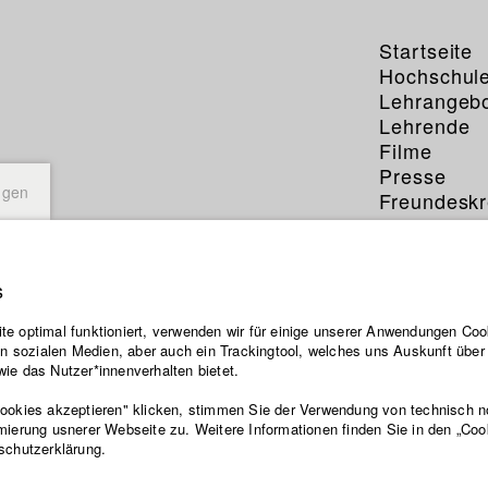
Startseite
Hochschul
Lehrangeb
Lehrende
Filme
Presse
ngen
Freundeskr
Service
s
e optimal funktioniert, verwenden wir für einige unserer Anwendungen Cook
ten sozialen Medien, aber auch ein Trackingtool, welches uns Auskunft übe
ie das Nutzer*innenverhalten bietet.
Cookies akzeptieren" klicken, stimmen Sie der Verwendung von technisch 
mierung usnerer Webseite zu. Weitere Informationen finden Sie in den „Coo
schutzerklärung.