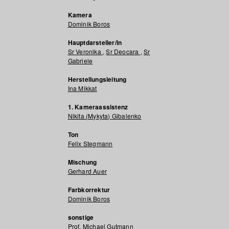
Kamera
Dominik Boros
Hauptdarsteller/in
Sr Veronika
,
Sr Deocara
,
Sr
Gabriele
Herstellungsleitung
Ina Mikkat
1. Kameraassistenz
Nikita (Mykyta) Gibalenko
Ton
Felix Stegmann
Mischung
Gerhard Auer
Farbkorrektur
Dominik Boros
sonstige
Prof. Michael Gutmann