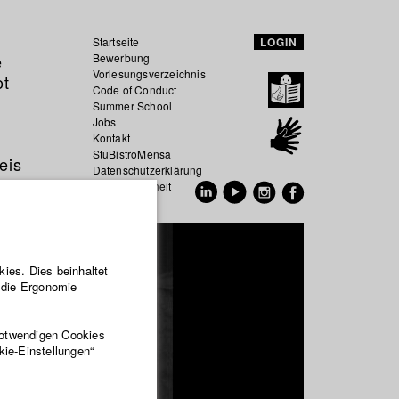
Startseite
LOGIN
e
Bewerbung
Vorlesungsverzeichnis
ot
Code of Conduct
Summer School
Jobs
Kontakt
StuBistroMensa
eis
Datenschutzerklärung
Datensicherheit
EN
DE
ies. Dies beinhaltet
r die Ergonomie
notwendigen Cookies
kie-Einstellungen“