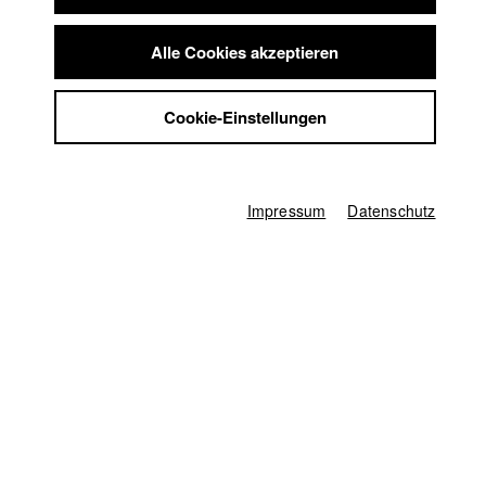
Verbindung zu haben scheint. Eine Reise in das eigene Innere
Summer School
beginnt.
Jobs
Alle Cookies akzeptieren
Kontakt
StuBistroMensa
2008
Cookie-Einstellungen
8 Minuten
Datenschutzerklärung
Datensicherheit
Regie
Gisele Mbamu
Impressum
Impressum
Datenschutz
Drehbuch
Gisele Mbamu
Kamera
Michael Heinz
Herstellungsleitung
Mareike Lueg
Produktionsleiter/in
Gisele Mbamu
,
Nuria Gómez Garrido
Aufnahmeleitung
Juliane A. Ahrens