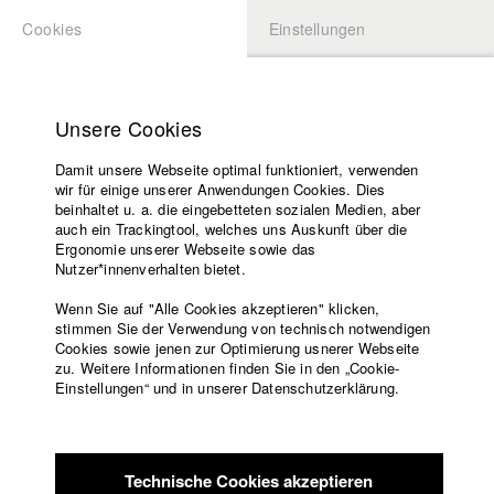
Cookies
Einstellungen
BEWERBUNG
LOGIN
Startseite
Hochschule
Unsere Cookies
Lehrangebot
Damit unsere Webseite optimal funktioniert, verwenden
Lehrende
wir für einige unserer Anwendungen Cookies. Dies
Filme
beinhaltet u. a. die eingebetteten sozialen Medien, aber
auch ein Trackingtool, welches uns Auskunft über die
Presse
Ergonomie unserer Webseite sowie das
Freundeskreis
Nutzer*innenverhalten bietet.
zurück zur Übersicht
Datenbankeintrag
Service
Wenn Sie auf "Alle Cookies akzeptieren" klicken,
stimmen Sie der Verwendung von technisch notwendigen
Frankes Reise
Cookies sowie jenen zur Optimierung usnerer Webseite
zu. Weitere Informationen finden Sie in den „Cookie-
Englisch
Startseite
Einstellungen“ und in unserer Datenschutzerklärung.
Jede Reise erzählt ihre eigene Geschichte. Der 37-jährige
Facebook
Bewerbung
Stephan Knösel kehrt an den Ort seiner Kindheit zurück. In
Kontakt
Vorlesungsverzeichnis
einer ehemaligen Kiesgrube erinnert er sich an seine eigene
Code of
Vergangenheit. Zeitgleich wird die Geschichte des
Technische Cookies akzeptieren
Conduct
Jugendlichen Cosmo erzählt, der zu Stephan Knösel eine