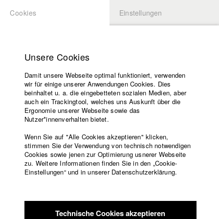
Cookies
Einstellungen
BEWERBUNG
LOGIN
Startseite
Hochschule
Unsere Cookies
Lehrangebot
Damit unsere Webseite optimal funktioniert, verwenden
Lehrende
wir für einige unserer Anwendungen Cookies. Dies
Filme
beinhaltet u. a. die eingebetteten sozialen Medien, aber
auch ein Trackingtool, welches uns Auskunft über die
Presse
Ergonomie unserer Webseite sowie das
Freundeskreis
Nutzer*innenverhalten bietet.
zurück zur Übersicht
Datenbankeintrag
Service
Wenn Sie auf "Alle Cookies akzeptieren" klicken,
stimmen Sie der Verwendung von technisch notwendigen
mad girls don't cry
Cookies sowie jenen zur Optimierung usnerer Webseite
zu. Weitere Informationen finden Sie in den „Cookie-
Englisch
Startseite
Einstellungen“ und in unserer Datenschutzerklärung.
Das munich girl Natalie hat hier schon alles mitgemacht:
Facebook
Bewerbung
Supermodels und den bayrischen Dschungel, natürliche
Kontakt
Vorlesungsverzeichnis
Schönheiten und das große Drama. Hier in München frisst ihr
Code of
schon die ganze Szene aus der Hand, aber jetzt soll Chicago
Technische Cookies akzeptieren
Conduct
dran glauben. Jetzt ist es Zeit für ihren ganz persönlichen