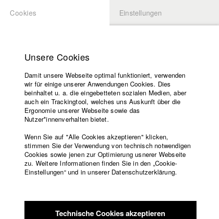
Cookies
Einstellungen
BEWERBUNG
LOGIN
Startseite
Hochschule
Unsere Cookies
Lehrangebot
Damit unsere Webseite optimal funktioniert, verwenden
Lehrende
wir für einige unserer Anwendungen Cookies. Dies
Filme
beinhaltet u. a. die eingebetteten sozialen Medien, aber
auch ein Trackingtool, welches uns Auskunft über die
Presse
Ergonomie unserer Webseite sowie das
Freundeskreis
Nutzer*innenverhalten bietet.
zurück zur Übersicht
Datenbankeintrag
Service
Wenn Sie auf "Alle Cookies akzeptieren" klicken,
stimmen Sie der Verwendung von technisch notwendigen
Nirgendland
Cookies sowie jenen zur Optimierung usnerer Webseite
zu. Weitere Informationen finden Sie in den „Cookie-
Englisch
Startseite
Einstellungen“ und in unserer Datenschutzerklärung.
Ein Familiengeheimnis, welches drei Generationen zum
Facebook
Bewerbung
Schweigen bringt. Eine Gesellschaft, die sich weigert die
Kontakt
Vorlesungsverzeichnis
Realität hinter verschlossenen Türen zu sehen. "Nirgendland"
Code of
erzählt vom Kampf einer Mutter und ihrer Tochter, die sich
Technische Cookies akzeptieren
Conduct
entscheiden, das Schweigen zu brechen.