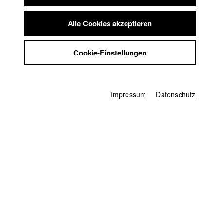
Summer School
Jobs
Alle Cookies akzeptieren
Zagreb Dox - Festival für Dokumentarfilm
//
22.2.2015
Kontakt
Teilnahme in der Kategorie Controversial Dox
StuBistroMensa
Cookie-Einstellungen
Datenschutzerklärung
One World International Human Rights Documentary Film
Datensicherheit
Festival
//
2.3.2015
Impressum
captive Minds
Impressum
Datenschutz
Festival für Kurzfilm Ljubljana
//
10.3.2015
Asiana - Festival für Kurzfilm Seoul
//
15.5.2015
Eröffnungsfilm
Deutschland / 2015
Dokumentarfilm, Drama, 72 Minuten
Regie