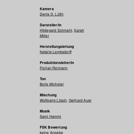
Kamera
Denis D. Lüthi
Darsteller/in
Hildegard Schmahl
,
Sarah
Miller
Herstellungsleitung
Natalie Lambsdorff
Produktionsleiter/in
Florian Reimann
Ton
Boris Micheler
Mischung
Wolfgang Lösch
,
Gerhard Auer
Musik
Sami Hammi
FSK Bewertung
keine Angabe