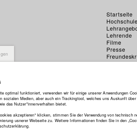
Startseite
Hochschul
Lehrangeb
Lehrende
Filme
Presse
ngen
Freundeskr
Service
s
e optimal funktioniert, verwenden wir für einige unserer Anwendungen Cook
ten sozialen Medien, aber auch ein Trackingtool, welches uns Auskunft übe
ie das Nutzer*innenverhalten bietet.
Cookies akzeptieren" klicken, stimmen Sie der Verwendung von technisch 
mierung usnerer Webseite zu. Weitere Informationen finden Sie in den „Coo
schutzerklärung.