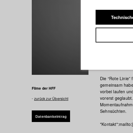
Technisch
Rote Lin
Die “Rote Linie”
gemeinsam haben
Filme der HFF
vorbei laufen und
vorerst geglaubt
zurück zur Übersicht
Momentaufnahme 
Sehnsüchten.
Datenbankeintrag
"Kontakt":mailto: