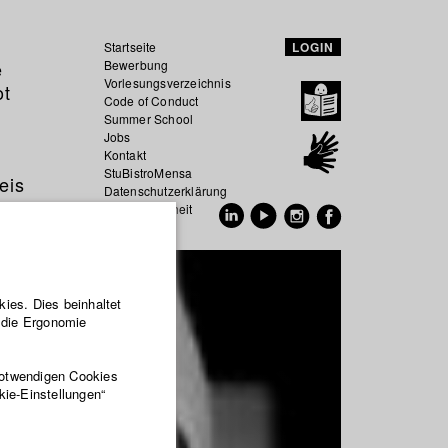
Startseite
LOGIN
e
Bewerbung
Vorlesungsverzeichnis
ot
Code of Conduct
Summer School
Jobs
Kontakt
StuBistroMensa
eis
Datenschutzerklärung
Datensicherheit
EN
DE
ies. Dies beinhaltet
r die Ergonomie
notwendigen Cookies
kie-Einstellungen“