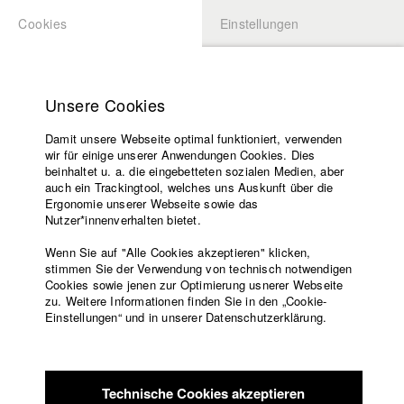
Cookies
Einstellungen
BEWERBUNG
LOGIN
Startseite
Hochschule
Unsere Cookies
Lehrangebot
Damit unsere Webseite optimal funktioniert, verwenden
Lehrende
wir für einige unserer Anwendungen Cookies. Dies
Filme
beinhaltet u. a. die eingebetteten sozialen Medien, aber
auch ein Trackingtool, welches uns Auskunft über die
Presse
Ergonomie unserer Webseite sowie das
Freundeskreis
Nutzer*innenverhalten bietet.
zurück zur Übersicht
Datenbankeintrag
Service
Wenn Sie auf "Alle Cookies akzeptieren" klicken,
stimmen Sie der Verwendung von technisch notwendigen
Schlechter Sex
Cookies sowie jenen zur Optimierung usnerer Webseite
zu. Weitere Informationen finden Sie in den „Cookie-
Englisch
Startseite
Einstellungen“ und in unserer Datenschutzerklärung.
Der erste vertikale Comedyserienpilot über queeren Sex
Facebook
Bewerbung
präsentiert auf Instagram - nur für kurze Zeit online.
Kontakt
Vorlesungsverzeichnis
BENJAMIN möchte endlich guten Sex – aber irgendwie kommt
Code of
es nie dazu. Zwar hat er viele Eisen im Feuer, doch die
Technische Cookies akzeptieren
Conduct
Männer, die er datet, sind Egomanen, beziehungsgestört und