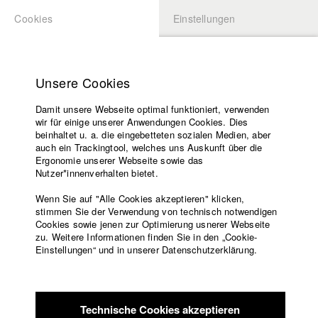
Cookies
Einstellungen
BEWERBUNG
LOGIN
Startseite
Hochschule
Unsere Cookies
Lehrangebot
Damit unsere Webseite optimal funktioniert, verwenden
Lehrende
wir für einige unserer Anwendungen Cookies. Dies
Filme
beinhaltet u. a. die eingebetteten sozialen Medien, aber
auch ein Trackingtool, welches uns Auskunft über die
Presse
Ergonomie unserer Webseite sowie das
Freundeskreis
Nutzer*innenverhalten bietet.
zurück zur Übersicht
Datenbankeintrag
Service
Wenn Sie auf "Alle Cookies akzeptieren" klicken,
stimmen Sie der Verwendung von technisch notwendigen
Som Doma
Cookies sowie jenen zur Optimierung usnerer Webseite
zu. Weitere Informationen finden Sie in den „Cookie-
Englisch
Startseite
Einstellungen“ und in unserer Datenschutzerklärung.
„Wenn meine Lausitz nicht mehr sorbisch ist, dann randaliere
Facebook
Bewerbung
ich!“ - so das Motto der jungen Sorb:innen, Mira und Luka. In
Kontakt
Vorlesungsverzeichnis
Som Doma werden die beiden bei der Arbeit an ihrem Kurzfilm
Code of
begleitet, in dem sie versuchen queere Themen in ihre
Technische Cookies akzeptieren
Conduct
vermeintlich konservative sorbische Community, zu