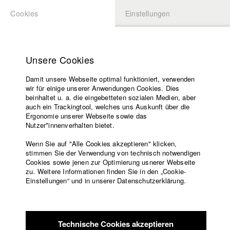
Cookies
Einstellungen
BEWERBUNG
LOGIN
Startseite
Hochschule
Unsere Cookies
Lehrangebot
Damit unsere Webseite optimal funktioniert, verwenden
Lehrende
wir für einige unserer Anwendungen Cookies. Dies
Filme
beinhaltet u. a. die eingebetteten sozialen Medien, aber
auch ein Trackingtool, welches uns Auskunft über die
Presse
Ergonomie unserer Webseite sowie das
Freundeskreis
Nutzer*innenverhalten bietet.
zurück zur Übersicht
Datenbankeintrag
Service
Wenn Sie auf "Alle Cookies akzeptieren" klicken,
stimmen Sie der Verwendung von technisch notwendigen
Spielzeit
Cookies sowie jenen zur Optimierung usnerer Webseite
zu. Weitere Informationen finden Sie in den „Cookie-
Englisch
Startseite
Einstellungen“ und in unserer Datenschutzerklärung.
Ein Blick hinter die Kulissen auf die Schreiner der Bretter, die
Facebook
Bewerbung
die Welt bedeuten.
Kontakt
Vorlesungsverzeichnis
Code of
Technische Cookies akzeptieren
Conduct
Internationales Dokumentarfilmfestival München