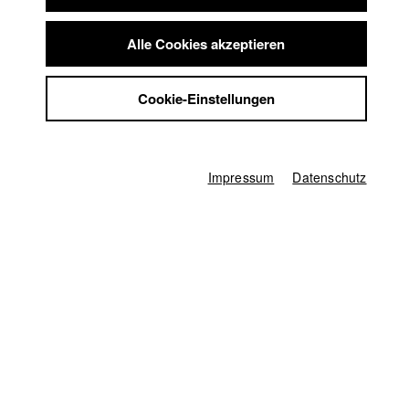
//
11.5.2004
Summer School
Jobs
Alle Cookies akzeptieren
Kontakt
Staatstheater am Gärtnerplatz - Foyer
StuBistroMensa
Cookie-Einstellungen
Datenschutzerklärung
Datensicherheit
Deutschland / 2003
Dokumentarfilm, 11 Minuten
Impressum
Impressum
Datenschutz
Regie
Korinna Krauss
Drehbuch
Korinna Krauss
Kamera
Philip Haucke
Herstellungsleitung
Natalie Lambsdorff
Produktionsleiter/in
Sebastian Keerl