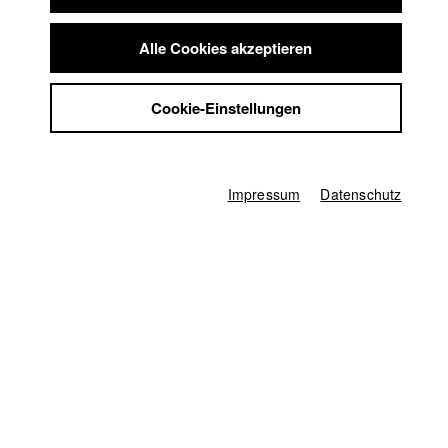
Diskussion nicht nur um das Kreuz am Berg, sondern noch um
Summer School
viel mehr...
Jobs
Alle Cookies akzeptieren
Kontakt
StuBistroMensa
Deutschland / 2017
Cookie-Einstellungen
Dokumentarfilm, 14 Minuten
Datenschutzerklärung
Datensicherheit
Regie
Jona Salcher (Abteilung IV/2016)
Impressum
Impressum
Datenschutz
Kamera
Markus Schindler (Abteilung VII/2016)
Protagonist/in
Hanspeter Mair (DAV-Geschäftsbereichleiter)
,
Peter Demmelmair (Bad
Tölzer Stadtpfarrer)
,
Martin Schnitzer (Vorstand Tölzer Stadtkapelle)
,
Simon Abeltshauser (Zimmerer des letzten Schafreuter Gipfelkreuzes)
,
Wolfgang Bischof (Weihbischof München-Freising)
,
Andreas Störmer
,
Markus Delago
,
Anna Katharina Engel
,
Rebecca Zehr
,
Reinhold
Messner
,
Helga Schweiger
Herstellungsleitung
Manya Lutz-Moneim