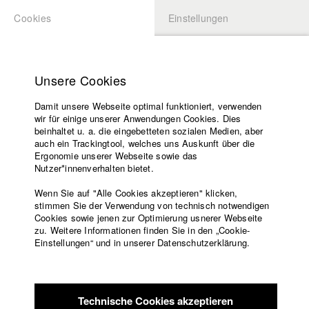
Cookies
Einstellungen
BEWERBUNG
LOGIN
Startseite
Hochschule
Unsere Cookies
Lehrangebot
Damit unsere Webseite optimal funktioniert, verwenden
Lehrende
wir für einige unserer Anwendungen Cookies. Dies
Filme
beinhaltet u. a. die eingebetteten sozialen Medien, aber
auch ein Trackingtool, welches uns Auskunft über die
Presse
Ergonomie unserer Webseite sowie das
Freundeskreis
Nutzer*innenverhalten bietet.
zurück zur Übersicht
Datenbankeintrag
Service
Wenn Sie auf "Alle Cookies akzeptieren" klicken,
stimmen Sie der Verwendung von technisch notwendigen
STEIG
Cookies sowie jenen zur Optimierung usnerer Webseite
zu. Weitere Informationen finden Sie in den „Cookie-
Englisch
Startseite
Einstellungen“ und in unserer Datenschutzerklärung.
Das Gipfelkreuz - ein schönes Symbol des Christentums, ein
Facebook
Bewerbung
Wegweiser oder ein unterdrückendes Zeichen für alle nicht-
Kontakt
Vorlesungsverzeichnis
christlichen Bergsteiger?
Code of
Es gibt erbitterte Gegner und Befürworter dieser vermeintlich
Technische Cookies akzeptieren
Conduct
traditionellen Gipfelmarkierung. Doch vielleicht geht es in ihrer