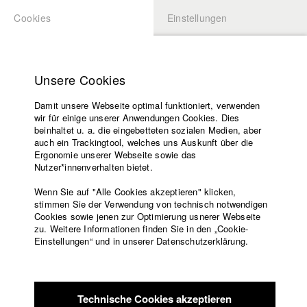
Cookies
Einstellungen
BEWERBUNG
LOGIN
Startseite
Hochschule
Unsere Cookies
Lehrangebot
Damit unsere Webseite optimal funktioniert, verwenden
Lehrende
wir für einige unserer Anwendungen Cookies. Dies
Filme
beinhaltet u. a. die eingebetteten sozialen Medien, aber
auch ein Trackingtool, welches uns Auskunft über die
Presse
Ergonomie unserer Webseite sowie das
Freundeskreis
Nutzer*innenverhalten bietet.
zurück zur Übersicht
Datenbankeintrag
Service
Wenn Sie auf "Alle Cookies akzeptieren" klicken,
stimmen Sie der Verwendung von technisch notwendigen
TrabiGo Deutschland - Unterwegs in der
Cookies sowie jenen zur Optimierung usnerer Webseite
zu. Weitere Informationen finden Sie in den „Cookie-
Heimat
Englisch
Startseite
Einstellungen“ und in unserer Datenschutzerklärung.
Facebook
Bewerbung
30 Jahre nach dem Mauerfall: Die erste Generation ohne
Kontakt
Vorlesungsverzeichnis
sozialistische Selbsterfahrung ist herangewachsen – gesamt-
Code of
deutsch und dennoch in dem Bewusstsein Ossi oder Wessi zu
Technische Cookies akzeptieren
Conduct
sein.