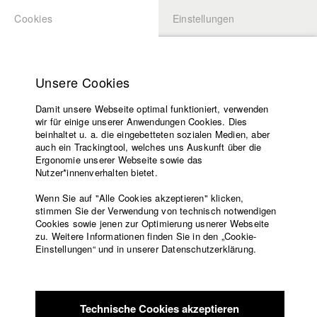
Cookies
Einstellungen
BEWERBUNG
LOGIN
Startseite
Hochschule
Unsere Cookies
Übersicht
meineHFF
Lehrangebot
Damit unsere Webseite optimal funktioniert, verwenden
Lehrende
Agata Wozniak
wir für einige unserer Anwendungen Cookies. Dies
Filme
beinhaltet u. a. die eingebetteten sozialen Medien, aber
Abt. IV - Dokumentarfilm und Fernsehpublizistik
auch ein Trackingtool, welches uns Auskunft über die
Presse
Ergonomie unserer Webseite sowie das
Freundeskreis
Nutzer*innenverhalten bietet.
Filme in der HFF Datenbank
Service
Wenn Sie auf "Alle Cookies akzeptieren" klicken,
2025 Wenn Ich Dich Riechen Kann, Bist Du Zu Nah
Regie:
stimmen Sie der Verwendung von technisch notwendigen
Cookies sowie jenen zur Optimierung usnerer Webseite
Kristina Kilian/ Benedetta Films
zu. Weitere Informationen finden Sie in den „Cookie-
2025 Das Gewicht von Steinen
Regie: Saskia Kessler/ HFF
Englisch
Startseite
Einstellungen“ und in unserer Datenschutzerklärung.
München (Hochschule für Fernsehen und Film)
Facebook
Bewerbung
2020 Sealand
Regie: Paul Scholten, Conrad Winkler, Matthäus
Kontakt
Vorlesungsverzeichnis
Wörle/ HFF München (Hochschule für Fernsehen und Film)
Code of
2019 Which Way To The West
Regie: Kristina Kilian/ HFF
Technische Cookies akzeptieren
Conduct