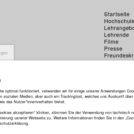
Startseite
Hochschul
Lehrangeb
Lehrende
Filme
Presse
ngen
Freundeskr
Service
s
dro Pizzi
e optimal funktioniert, verwenden wir für einige unserer Anwendungen Cook
ten sozialen Medien, aber auch ein Trackingtool, welches uns Auskunft übe
ie das Nutzer*innenverhalten bietet.
Cookies akzeptieren" klicken, stimmen Sie der Verwendung von technisch 
mierung usnerer Webseite zu. Weitere Informationen finden Sie in den „Coo
 der HFF Datenbank
schutzerklärung.