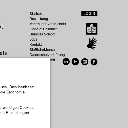
Startseite
LOGIN
e
Bewerbung
Vorlesungsverzeichnis
ot
Code of Conduct
Summer School
Jobs
Kontakt
StuBistroMensa
eis
Datenschutzerklärung
Datensicherheit
EN
DE
ies. Dies beinhaltet
r die Ergonomie
notwendigen Cookies
kie-Einstellungen“