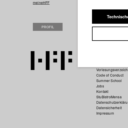
2024 Übermorg
meineHFF
Film)
2023 Body Swap
Technisch
2022 Dead Girls
PROFIL
2022 Platzhirsch
Startseite
Bewerbung
Vorlesungsverzeich
Code of Conduct
Summer School
Jobs
Kontakt
StuBistroMensa
Datenschutzerklär
Datensicherheit
Impressum