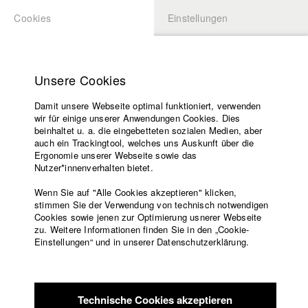
Cookies
Einstellungen
BEWERBUNG
LOGIN
Startseite
Hochschule
Unsere Cookies
Lehrangebot
Damit unsere Webseite optimal funktioniert, verwenden
Lehrende
Studierende / Alumni
wir für einige unserer Anwendungen Cookies. Dies
Filme
beinhaltet u. a. die eingebetteten sozialen Medien, aber
auch ein Trackingtool, welches uns Auskunft über die
Presse
Ergonomie unserer Webseite sowie das
Katharina Ludwig
Freundeskreis
Nutzer*innenverhalten bietet.
Service
Wenn Sie auf "Alle Cookies akzeptieren" klicken,
Abt. III - Kino- und Fernsehfilm |
Jahrgang 2007
stimmen Sie der Verwendung von technisch notwendigen
Cookies sowie jenen zur Optimierung usnerer Webseite
zu. Weitere Informationen finden Sie in den „Cookie-
Englisch
Startseite
Einstellungen“ und in unserer Datenschutzerklärung.
Moritz Hoffmann
Facebook
Bewerbung
Kontakt
Vorlesungsverzeichnis
Abt. III - Kino- und Fernsehfilm |
Jahrgang 2021
Code of
Technische Cookies akzeptieren
Conduct