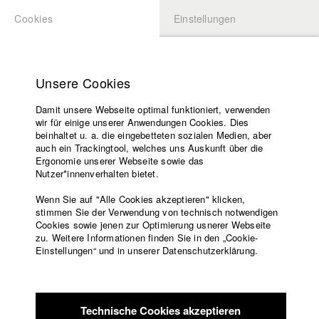
Cookies
Einstellungen
BEWERBUNG
LOGIN
Startseite
Hochschule
Unsere Cookies
Lehrangebot
Damit unsere Webseite optimal funktioniert, verwenden
Lehrende
Studierende / Alumni
wir für einige unserer Anwendungen Cookies. Dies
Filme
beinhaltet u. a. die eingebetteten sozialen Medien, aber
auch ein Trackingtool, welches uns Auskunft über die
Presse
Ergonomie unserer Webseite sowie das
Katharina Ludwig
Freundeskreis
Nutzer*innenverhalten bietet.
Service
Wenn Sie auf "Alle Cookies akzeptieren" klicken,
Abt. III - Kino- und Fernsehfilm |
Jahrgang 2007
stimmen Sie der Verwendung von technisch notwendigen
Cookies sowie jenen zur Optimierung usnerer Webseite
zu. Weitere Informationen finden Sie in den „Cookie-
Englisch
Startseite
Einstellungen“ und in unserer Datenschutzerklärung.
Moritz Hoffmann
Facebook
Bewerbung
Kontakt
Vorlesungsverzeichnis
Abt. III - Kino- und Fernsehfilm |
Jahrgang 2021
Code of
Technische Cookies akzeptieren
Conduct