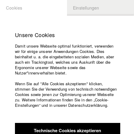
Cookies
Einstellungen
BEWERBUNG
LOGIN
Startseite
Hochschule
Unsere Cookies
Lehrangebot
Damit unsere Webseite optimal funktioniert, verwenden
Lehrende
Studierende / Alumni
wir für einige unserer Anwendungen Cookies. Dies
Filme
beinhaltet u. a. die eingebetteten sozialen Medien, aber
auch ein Trackingtool, welches uns Auskunft über die
Presse
Ergonomie unserer Webseite sowie das
Katharina Ludwig
Freundeskreis
Nutzer*innenverhalten bietet.
Service
Wenn Sie auf "Alle Cookies akzeptieren" klicken,
Abt. III - Kino- und Fernsehfilm |
Jahrgang 2007
stimmen Sie der Verwendung von technisch notwendigen
Cookies sowie jenen zur Optimierung usnerer Webseite
zu. Weitere Informationen finden Sie in den „Cookie-
Englisch
Startseite
Einstellungen“ und in unserer Datenschutzerklärung.
Moritz Hoffmann
Facebook
Bewerbung
Kontakt
Vorlesungsverzeichnis
Abt. III - Kino- und Fernsehfilm |
Jahrgang 2021
Code of
Technische Cookies akzeptieren
Conduct