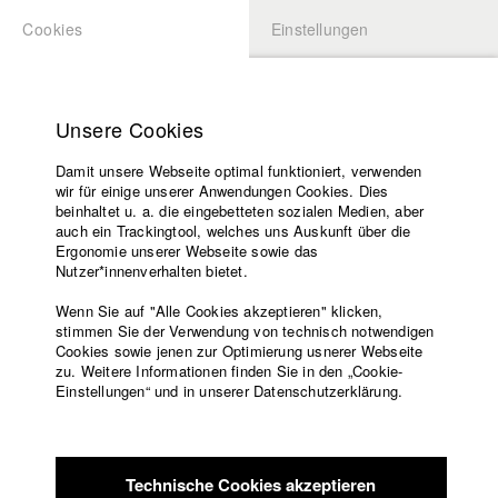
Cookies
Einstellungen
BEWERBUNG
LOGIN
Startseite
Hochschule
Unsere Cookies
Lehrangebot
Damit unsere Webseite optimal funktioniert, verwenden
Lehrende
Studierende / Alumni
wir für einige unserer Anwendungen Cookies. Dies
Filme
beinhaltet u. a. die eingebetteten sozialen Medien, aber
auch ein Trackingtool, welches uns Auskunft über die
Presse
Ergonomie unserer Webseite sowie das
Katharina Ludwig
Freundeskreis
Nutzer*innenverhalten bietet.
Service
Wenn Sie auf "Alle Cookies akzeptieren" klicken,
Abt. III - Kino- und Fernsehfilm |
Jahrgang 2007
stimmen Sie der Verwendung von technisch notwendigen
Cookies sowie jenen zur Optimierung usnerer Webseite
zu. Weitere Informationen finden Sie in den „Cookie-
Englisch
Startseite
Einstellungen“ und in unserer Datenschutzerklärung.
Moritz Hoffmann
Facebook
Bewerbung
Kontakt
Vorlesungsverzeichnis
Abt. III - Kino- und Fernsehfilm |
Jahrgang 2021
Code of
Technische Cookies akzeptieren
Conduct