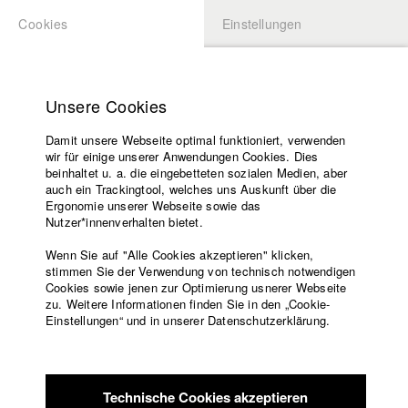
Cookies
Einstellungen
BEWERBUNG
LOGIN
Startseite
Hochschule
Unsere Cookies
Lehrangebot
Damit unsere Webseite optimal funktioniert, verwenden
Lehrende
Studierende / Alumni
wir für einige unserer Anwendungen Cookies. Dies
Filme
beinhaltet u. a. die eingebetteten sozialen Medien, aber
auch ein Trackingtool, welches uns Auskunft über die
Presse
Ergonomie unserer Webseite sowie das
Katharina Ludwig
Freundeskreis
Nutzer*innenverhalten bietet.
Service
Wenn Sie auf "Alle Cookies akzeptieren" klicken,
Abt. III - Kino- und Fernsehfilm |
Jahrgang 2007
stimmen Sie der Verwendung von technisch notwendigen
Cookies sowie jenen zur Optimierung usnerer Webseite
zu. Weitere Informationen finden Sie in den „Cookie-
Englisch
Startseite
Einstellungen“ und in unserer Datenschutzerklärung.
Moritz Hoffmann
Facebook
Bewerbung
Kontakt
Vorlesungsverzeichnis
Abt. III - Kino- und Fernsehfilm |
Jahrgang 2021
Code of
Technische Cookies akzeptieren
Conduct