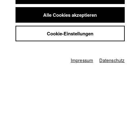
Startseite
Summer School
Bewerbung
Vorlesungsverzeichnis
Jobs
Alle Cookies akzeptieren
Code of Conduct
Kontakt
Summer School
StuBistroMensa
Jobs
Cookie-Einstellungen
Kontakt
Datenschutzerklärung
StuBistroMensa
Datensicherheit
Englisch
Datenschutzerklärung
Suche
Datensicherheit
Impressum
Facebook
Impressum
Impressum
Datenschutz