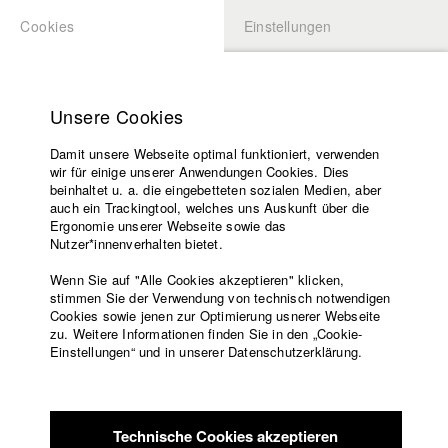
Cookies
Einstellungen
BEWERBUNG
LOGIN
Startseite
Hochschule
Unsere Cookies
Übersicht
meineHFF
Lehrangebot
Damit unsere Webseite optimal funktioniert, verwenden
Lehrende
Caroline Fischer
wir für einige unserer Anwendungen Cookies. Dies
Filme
beinhaltet u. a. die eingebetteten sozialen Medien, aber
Abt. V - Produktion und Medienwirtschaft
auch ein Trackingtool, welches uns Auskunft über die
Presse
Ergonomie unserer Webseite sowie das
Freundeskreis
Nutzer*innenverhalten bietet.
Filme in der HFF Datenbank
Service
Wenn Sie auf "Alle Cookies akzeptieren" klicken,
2019 Altød
Regie: Florian Borkamp/ SterntalerFilm GmbH
stimmen Sie der Verwendung von technisch notwendigen
Cookies sowie jenen zur Optimierung usnerer Webseite
2014 Schnicke
Regie: Tim Dünschede/ HFF München
zu. Weitere Informationen finden Sie in den „Cookie-
(Hochschule für Fernsehen und Film)
Englisch
Startseite
Einstellungen“ und in unserer Datenschutzerklärung.
Facebook
Bewerbung
Kontakt
Vorlesungsverzeichnis
Code of
Technische Cookies akzeptieren
Conduct