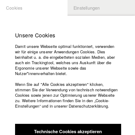
Cookies
Einstellungen
BEWERBUNG
LOGIN
Startseite
Hochschule
Unsere Cookies
Lehrangebot
Damit unsere Webseite optimal funktioniert, verwenden
Lehrende
Studierende / Alumni
wir für einige unserer Anwendungen Cookies. Dies
Filme
beinhaltet u. a. die eingebetteten sozialen Medien, aber
auch ein Trackingtool, welches uns Auskunft über die
Presse
Ergonomie unserer Webseite sowie das
Katharina Ludwig
Freundeskreis
Nutzer*innenverhalten bietet.
Service
Wenn Sie auf "Alle Cookies akzeptieren" klicken,
Abt. III - Kino- und Fernsehfilm |
Jahrgang 2007
stimmen Sie der Verwendung von technisch notwendigen
Cookies sowie jenen zur Optimierung usnerer Webseite
zu. Weitere Informationen finden Sie in den „Cookie-
Englisch
Startseite
Einstellungen“ und in unserer Datenschutzerklärung.
Moritz Hoffmann
Facebook
Bewerbung
Kontakt
Vorlesungsverzeichnis
Abt. III - Kino- und Fernsehfilm |
Jahrgang 2021
Code of
Technische Cookies akzeptieren
Conduct