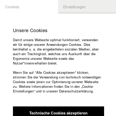
Cookies
Einstellungen
BEWERBUNG
LOGIN
Startseite
Hochschule
Unsere Cookies
Lehrangebot
Damit unsere Webseite optimal funktioniert, verwenden
Lehrende
Studierende / Alumni
wir für einige unserer Anwendungen Cookies. Dies
Filme
beinhaltet u. a. die eingebetteten sozialen Medien, aber
auch ein Trackingtool, welches uns Auskunft über die
Presse
Ergonomie unserer Webseite sowie das
Katharina Ludwig
Freundeskreis
Nutzer*innenverhalten bietet.
Service
Wenn Sie auf "Alle Cookies akzeptieren" klicken,
Abt. III - Kino- und Fernsehfilm |
Jahrgang 2007
stimmen Sie der Verwendung von technisch notwendigen
Cookies sowie jenen zur Optimierung usnerer Webseite
zu. Weitere Informationen finden Sie in den „Cookie-
Englisch
Startseite
Einstellungen“ und in unserer Datenschutzerklärung.
Moritz Hoffmann
Facebook
Bewerbung
Kontakt
Vorlesungsverzeichnis
Abt. III - Kino- und Fernsehfilm |
Jahrgang 2021
Code of
Technische Cookies akzeptieren
Conduct