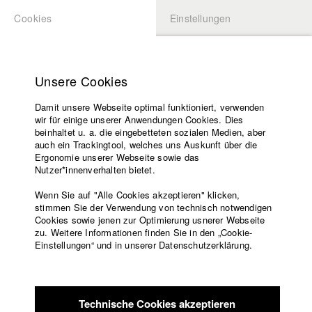
Cookies
Einstellungen
BEWERBUNG
LOGIN
Startseite
Hochschule
Unsere Cookies
Lehrangebot
Damit unsere Webseite optimal funktioniert, verwenden
Lehrende
Studierende / Alumni
wir für einige unserer Anwendungen Cookies. Dies
Filme
beinhaltet u. a. die eingebetteten sozialen Medien, aber
auch ein Trackingtool, welches uns Auskunft über die
Presse
Ergonomie unserer Webseite sowie das
Katharina Ludwig
Freundeskreis
Nutzer*innenverhalten bietet.
Service
Wenn Sie auf "Alle Cookies akzeptieren" klicken,
Abt. III - Kino- und Fernsehfilm |
Jahrgang 2007
stimmen Sie der Verwendung von technisch notwendigen
Cookies sowie jenen zur Optimierung usnerer Webseite
zu. Weitere Informationen finden Sie in den „Cookie-
Englisch
Startseite
Einstellungen“ und in unserer Datenschutzerklärung.
Moritz Hoffmann
Facebook
Bewerbung
Kontakt
Vorlesungsverzeichnis
Abt. III - Kino- und Fernsehfilm |
Jahrgang 2021
Code of
Technische Cookies akzeptieren
Conduct