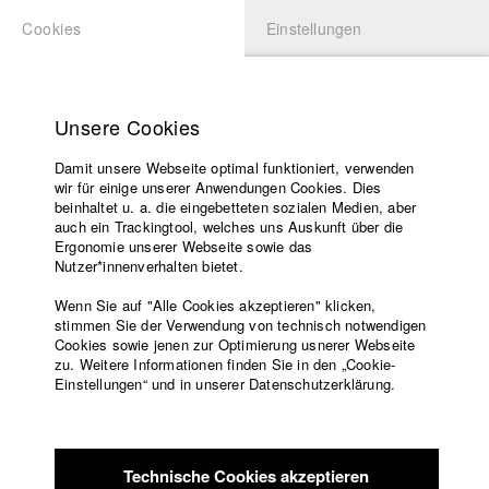
Cookies
Einstellungen
BEWERBUNG
LOGIN
Startseite
Hochschule
Unsere Cookies
Lehrangebot
Damit unsere Webseite optimal funktioniert, verwenden
Lehrende
Studierende / Alumni
wir für einige unserer Anwendungen Cookies. Dies
Filme
beinhaltet u. a. die eingebetteten sozialen Medien, aber
auch ein Trackingtool, welches uns Auskunft über die
Presse
Ergonomie unserer Webseite sowie das
Katharina Ludwig
Freundeskreis
Nutzer*innenverhalten bietet.
Service
Wenn Sie auf "Alle Cookies akzeptieren" klicken,
Abt. III - Kino- und Fernsehfilm |
Jahrgang 2007
stimmen Sie der Verwendung von technisch notwendigen
Cookies sowie jenen zur Optimierung usnerer Webseite
zu. Weitere Informationen finden Sie in den „Cookie-
Englisch
Startseite
Einstellungen“ und in unserer Datenschutzerklärung.
Moritz Hoffmann
Facebook
Bewerbung
Kontakt
Vorlesungsverzeichnis
Abt. III - Kino- und Fernsehfilm |
Jahrgang 2021
Code of
Technische Cookies akzeptieren
Conduct