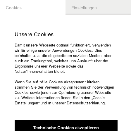
Cookies
Einstellungen
BEWERBUNG
LOGIN
Startseite
Hochschule
Unsere Cookies
Lehrangebot
Damit unsere Webseite optimal funktioniert, verwenden
Lehrende
Studierende / Alumni
wir für einige unserer Anwendungen Cookies. Dies
Filme
beinhaltet u. a. die eingebetteten sozialen Medien, aber
auch ein Trackingtool, welches uns Auskunft über die
Presse
Ergonomie unserer Webseite sowie das
Katharina Ludwig
Freundeskreis
Nutzer*innenverhalten bietet.
Service
Wenn Sie auf "Alle Cookies akzeptieren" klicken,
Abt. III - Kino- und Fernsehfilm |
Jahrgang 2007
stimmen Sie der Verwendung von technisch notwendigen
Cookies sowie jenen zur Optimierung usnerer Webseite
zu. Weitere Informationen finden Sie in den „Cookie-
Englisch
Startseite
Einstellungen“ und in unserer Datenschutzerklärung.
Moritz Hoffmann
Facebook
Bewerbung
Kontakt
Vorlesungsverzeichnis
Abt. III - Kino- und Fernsehfilm |
Jahrgang 2021
Code of
Technische Cookies akzeptieren
Conduct