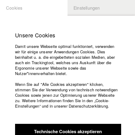
Cookies
Einstellungen
BEWERBUNG
LOGIN
Startseite
Hochschule
Unsere Cookies
Lehrangebot
Damit unsere Webseite optimal funktioniert, verwenden
Lehrende
Studierende / Alumni
wir für einige unserer Anwendungen Cookies. Dies
Filme
beinhaltet u. a. die eingebetteten sozialen Medien, aber
auch ein Trackingtool, welches uns Auskunft über die
Presse
Ergonomie unserer Webseite sowie das
Katharina Ludwig
Freundeskreis
Nutzer*innenverhalten bietet.
Service
Wenn Sie auf "Alle Cookies akzeptieren" klicken,
Abt. III - Kino- und Fernsehfilm |
Jahrgang 2007
stimmen Sie der Verwendung von technisch notwendigen
Cookies sowie jenen zur Optimierung usnerer Webseite
zu. Weitere Informationen finden Sie in den „Cookie-
Englisch
Startseite
Einstellungen“ und in unserer Datenschutzerklärung.
Moritz Hoffmann
Facebook
Bewerbung
Kontakt
Vorlesungsverzeichnis
Abt. III - Kino- und Fernsehfilm |
Jahrgang 2021
Code of
Technische Cookies akzeptieren
Conduct