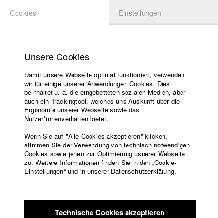
Cookies
Einstellungen
BEWERBUNG
LOGIN
Startseite
Hochschule
Unsere Cookies
Lehrangebot
Damit unsere Webseite optimal funktioniert, verwenden
Lehrende
Studierende / Alumni
wir für einige unserer Anwendungen Cookies. Dies
Filme
beinhaltet u. a. die eingebetteten sozialen Medien, aber
auch ein Trackingtool, welches uns Auskunft über die
Presse
Ergonomie unserer Webseite sowie das
Katharina Ludwig
Freundeskreis
Nutzer*innenverhalten bietet.
Service
Wenn Sie auf "Alle Cookies akzeptieren" klicken,
Abt. III - Kino- und Fernsehfilm |
Jahrgang 2007
stimmen Sie der Verwendung von technisch notwendigen
Cookies sowie jenen zur Optimierung usnerer Webseite
zu. Weitere Informationen finden Sie in den „Cookie-
Englisch
Startseite
Einstellungen“ und in unserer Datenschutzerklärung.
Moritz Hoffmann
Facebook
Bewerbung
Kontakt
Vorlesungsverzeichnis
Abt. III - Kino- und Fernsehfilm |
Jahrgang 2021
Code of
Technische Cookies akzeptieren
Conduct