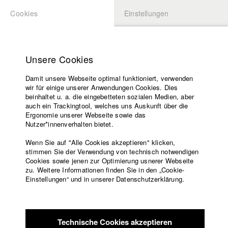
Cookies
Einstellungen
BEWERBUNG
LOGIN
Startseite
Hochschule
Unsere Cookies
Lehrangebot
Damit unsere Webseite optimal funktioniert, verwenden
Lehrende
Studierende / Alumni
wir für einige unserer Anwendungen Cookies. Dies
Filme
beinhaltet u. a. die eingebetteten sozialen Medien, aber
auch ein Trackingtool, welches uns Auskunft über die
Presse
Ergonomie unserer Webseite sowie das
Katharina Ludwig
Freundeskreis
Nutzer*innenverhalten bietet.
Service
Wenn Sie auf "Alle Cookies akzeptieren" klicken,
Abt. III - Kino- und Fernsehfilm |
Jahrgang 2007
stimmen Sie der Verwendung von technisch notwendigen
Cookies sowie jenen zur Optimierung usnerer Webseite
zu. Weitere Informationen finden Sie in den „Cookie-
Englisch
Startseite
Einstellungen“ und in unserer Datenschutzerklärung.
Moritz Hoffmann
Facebook
Bewerbung
Kontakt
Vorlesungsverzeichnis
Abt. III - Kino- und Fernsehfilm |
Jahrgang 2021
Code of
Technische Cookies akzeptieren
Conduct