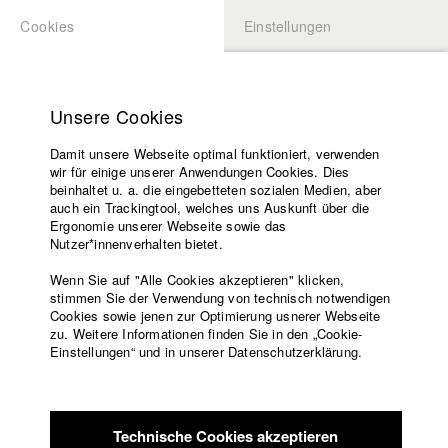
Cookies
Einstellungen
BEWERBUNG
LOGIN
Startseite
Hochschule
Unsere Cookies
Lehrangebot
Damit unsere Webseite optimal funktioniert, verwenden
Lehrende
Studierende / Alumni
wir für einige unserer Anwendungen Cookies. Dies
Filme
beinhaltet u. a. die eingebetteten sozialen Medien, aber
auch ein Trackingtool, welches uns Auskunft über die
Presse
Ergonomie unserer Webseite sowie das
Katharina Ludwig
Freundeskreis
Nutzer*innenverhalten bietet.
Service
Wenn Sie auf "Alle Cookies akzeptieren" klicken,
Abt. III - Kino- und Fernsehfilm |
Jahrgang 2007
stimmen Sie der Verwendung von technisch notwendigen
Cookies sowie jenen zur Optimierung usnerer Webseite
zu. Weitere Informationen finden Sie in den „Cookie-
Englisch
Startseite
Einstellungen“ und in unserer Datenschutzerklärung.
Moritz Hoffmann
Facebook
Bewerbung
Kontakt
Vorlesungsverzeichnis
Abt. III - Kino- und Fernsehfilm |
Jahrgang 2021
Code of
Technische Cookies akzeptieren
Conduct