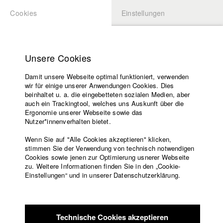
Cookies
Einstellungen
BEWERBUNG
LOGIN
Startseite
Hochschule
Unsere Cookies
Lehrangebot
Damit unsere Webseite optimal funktioniert, verwenden
Lehrende
Studierende / Alumni
wir für einige unserer Anwendungen Cookies. Dies
Filme
beinhaltet u. a. die eingebetteten sozialen Medien, aber
auch ein Trackingtool, welches uns Auskunft über die
Presse
Ergonomie unserer Webseite sowie das
Katharina Ludwig
Freundeskreis
Nutzer*innenverhalten bietet.
Service
Wenn Sie auf "Alle Cookies akzeptieren" klicken,
Abt. III - Kino- und Fernsehfilm |
Jahrgang 2007
stimmen Sie der Verwendung von technisch notwendigen
Cookies sowie jenen zur Optimierung usnerer Webseite
zu. Weitere Informationen finden Sie in den „Cookie-
Englisch
Startseite
Einstellungen“ und in unserer Datenschutzerklärung.
Moritz Hoffmann
Facebook
Bewerbung
Kontakt
Vorlesungsverzeichnis
Abt. III - Kino- und Fernsehfilm |
Jahrgang 2021
Code of
Technische Cookies akzeptieren
Conduct