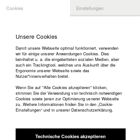
Cookies
Einstellungen
BEWERBUNG
LOGIN
Startseite
Hochschule
Unsere Cookies
Übersicht
meineHFF
Lehrangebot
Damit unsere Webseite optimal funktioniert, verwenden
Lehrende
Jennifer Drake
wir für einige unserer Anwendungen Cookies. Dies
Filme
beinhaltet u. a. die eingebetteten sozialen Medien, aber
Abt. V - Produktion und Medienwirtschaft
auch ein Trackingtool, welches uns Auskunft über die
Presse
Ergonomie unserer Webseite sowie das
Freundeskreis
Nutzer*innenverhalten bietet.
Filme in der HFF Datenbank
Service
Wenn Sie auf "Alle Cookies akzeptieren" klicken,
2024 Die Gedanken unserer Vorfahren
Regie: Kokutekeleza
stimmen Sie der Verwendung von technisch notwendigen
Cookies sowie jenen zur Optimierung usnerer Webseite
Elena Musebeni/ HFF München (Hochschule für Fernsehen
zu. Weitere Informationen finden Sie in den „Cookie-
und Film)
Englisch
Startseite
Einstellungen“ und in unserer Datenschutzerklärung.
2024 Don Juicy
Regie: Diego Oliva Tejeda/ HFF München
Facebook
Bewerbung
(Hochschule für Fernsehen und Film)
Kontakt
Vorlesungsverzeichnis
2024
Regie: Muschirf Shekh Zeyn/ HFF München
Code of
(Hochschule für Fernsehen und Film)
Technische Cookies akzeptieren
Conduct