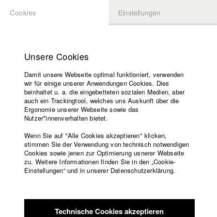
Cookies
Einstellungen
BEWERBUNG
LOGIN
Startseite
Hochschule
Unsere Cookies
Lehrangebot
Damit unsere Webseite optimal funktioniert, verwenden
Lehrende
Studierende / Alumni
wir für einige unserer Anwendungen Cookies. Dies
Filme
beinhaltet u. a. die eingebetteten sozialen Medien, aber
auch ein Trackingtool, welches uns Auskunft über die
Presse
Ergonomie unserer Webseite sowie das
Katharina Ludwig
Freundeskreis
Nutzer*innenverhalten bietet.
Service
Wenn Sie auf "Alle Cookies akzeptieren" klicken,
Abt. III - Kino- und Fernsehfilm |
Jahrgang 2007
stimmen Sie der Verwendung von technisch notwendigen
Cookies sowie jenen zur Optimierung usnerer Webseite
zu. Weitere Informationen finden Sie in den „Cookie-
Englisch
Startseite
Einstellungen“ und in unserer Datenschutzerklärung.
Moritz Hoffmann
Facebook
Bewerbung
Kontakt
Vorlesungsverzeichnis
Abt. III - Kino- und Fernsehfilm |
Jahrgang 2021
Code of
Technische Cookies akzeptieren
Conduct