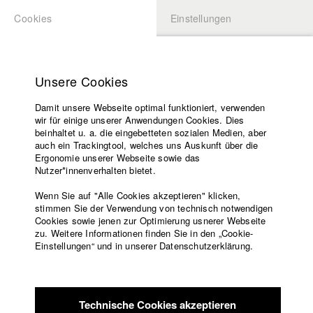
Cookies
Einstellungen
BEWERBUNG
LOGIN
Startseite
Hochschule
Unsere Cookies
Lehrangebot
Damit unsere Webseite optimal funktioniert, verwenden
Lehrende
Studierende / Alumni
wir für einige unserer Anwendungen Cookies. Dies
Filme
beinhaltet u. a. die eingebetteten sozialen Medien, aber
auch ein Trackingtool, welches uns Auskunft über die
Presse
Ergonomie unserer Webseite sowie das
Katharina Ludwig
Freundeskreis
Nutzer*innenverhalten bietet.
Service
Wenn Sie auf "Alle Cookies akzeptieren" klicken,
Abt. III - Kino- und Fernsehfilm |
Jahrgang 2007
stimmen Sie der Verwendung von technisch notwendigen
Cookies sowie jenen zur Optimierung usnerer Webseite
zu. Weitere Informationen finden Sie in den „Cookie-
Englisch
Startseite
Einstellungen“ und in unserer Datenschutzerklärung.
Moritz Hoffmann
Facebook
Bewerbung
Kontakt
Vorlesungsverzeichnis
Abt. III - Kino- und Fernsehfilm |
Jahrgang 2021
Code of
Technische Cookies akzeptieren
Conduct