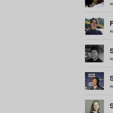
Ab
Ab
Ab
S
Ab