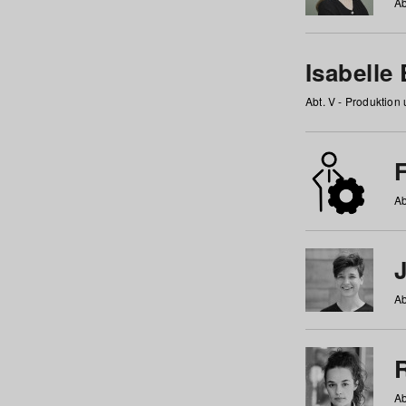
Ab
Isabelle
Abt. V - Produktion
F
Ab
Ab
Ab