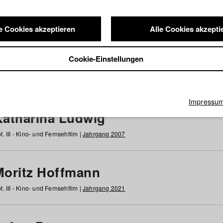
e Cookies akzeptieren
Alle Cookies akzepti
nde / Alumni
Cookie-Einstellungen
g
h
i
j
k
l
m
n
o
p
q
r
s
t
u
v
w
x
y
z
Alle
Impressu
Katharina Ludwig
t. III - Kino- und Fernsehfilm |
Jahrgang 2007
Moritz Hoffmann
t. III - Kino- und Fernsehfilm |
Jahrgang 2021