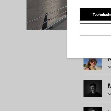
Technisch
Studiere
a
b
c
d
e
f
Ab
Ab