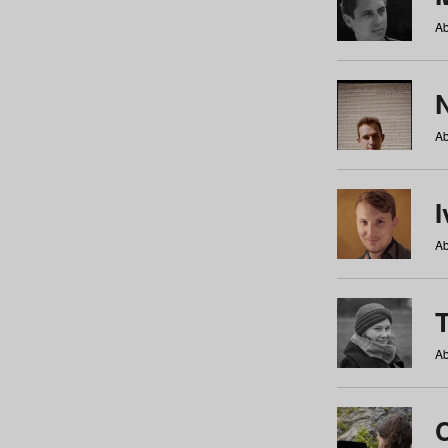
Ab
N
Ab
Ab
Ab