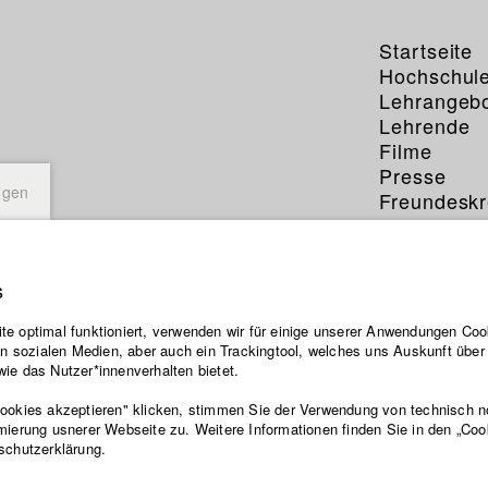
Startseite
Hochschul
Lehrangeb
Lehrende
Filme
Presse
ngen
Freundeskr
Service
s
e optimal funktioniert, verwenden wir für einige unserer Anwendungen Cook
ten sozialen Medien, aber auch ein Trackingtool, welches uns Auskunft übe
ie das Nutzer*innenverhalten bietet.
Cookies akzeptieren" klicken, stimmen Sie der Verwendung von technisch 
mierung usnerer Webseite zu. Weitere Informationen finden Sie in den „Coo
schutzerklärung.