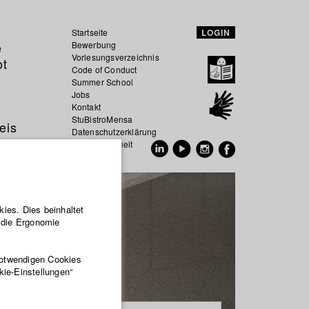
Startseite
LOGIN
e
Bewerbung
Vorlesungsverzeichnis
ot
Code of Conduct
Summer School
Jobs
Kontakt
StuBistroMensa
eis
Datenschutzerklärung
Datensicherheit
EN
DE
ies. Dies beinhaltet
r die Ergonomie
notwendigen Cookies
kie-Einstellungen“