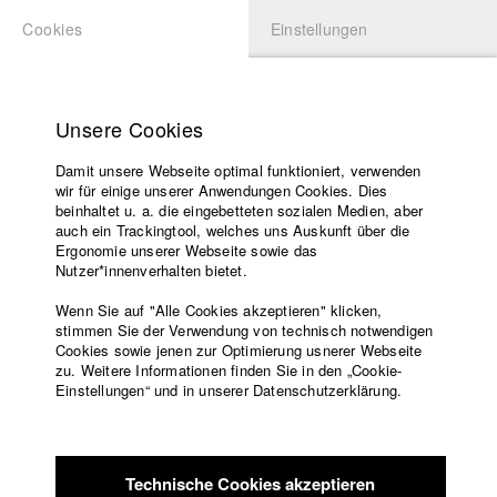
Cookies
Einstellungen
BEWERBUNG
LOGIN
Startseite
Hochschule
Unsere Cookies
Lehrangebot
Damit unsere Webseite optimal funktioniert, verwenden
Lehrende
Studierende / Alumni
wir für einige unserer Anwendungen Cookies. Dies
Filme
beinhaltet u. a. die eingebetteten sozialen Medien, aber
auch ein Trackingtool, welches uns Auskunft über die
Presse
Ergonomie unserer Webseite sowie das
Katharina Ludwig
Freundeskreis
Nutzer*innenverhalten bietet.
Service
Wenn Sie auf "Alle Cookies akzeptieren" klicken,
Abt. III - Kino- und Fernsehfilm |
Jahrgang 2007
stimmen Sie der Verwendung von technisch notwendigen
Cookies sowie jenen zur Optimierung usnerer Webseite
zu. Weitere Informationen finden Sie in den „Cookie-
Englisch
Startseite
Einstellungen“ und in unserer Datenschutzerklärung.
Moritz Hoffmann
Facebook
Bewerbung
Kontakt
Vorlesungsverzeichnis
Abt. III - Kino- und Fernsehfilm |
Jahrgang 2021
Code of
Technische Cookies akzeptieren
Conduct