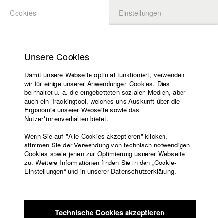
Cookies
Einstellungen
BEWERBUNG
LOGIN
Startseite
Hochschule
Unsere Cookies
Lehrangebot
Damit unsere Webseite optimal funktioniert, verwenden
Lehrende
Studierende / Alumni
wir für einige unserer Anwendungen Cookies. Dies
Filme
beinhaltet u. a. die eingebetteten sozialen Medien, aber
auch ein Trackingtool, welches uns Auskunft über die
Presse
Ergonomie unserer Webseite sowie das
Katharina Ludwig
Freundeskreis
Nutzer*innenverhalten bietet.
Service
Wenn Sie auf "Alle Cookies akzeptieren" klicken,
Abt. III - Kino- und Fernsehfilm |
Jahrgang 2007
stimmen Sie der Verwendung von technisch notwendigen
Cookies sowie jenen zur Optimierung usnerer Webseite
zu. Weitere Informationen finden Sie in den „Cookie-
Englisch
Startseite
Einstellungen“ und in unserer Datenschutzerklärung.
Moritz Hoffmann
Facebook
Bewerbung
Kontakt
Vorlesungsverzeichnis
Abt. III - Kino- und Fernsehfilm |
Jahrgang 2021
Code of
Technische Cookies akzeptieren
Conduct