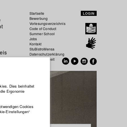
Startseite
LOGIN
e
Bewerbung
Vorlesungsverzeichnis
ot
Code of Conduct
Summer School
Jobs
Kontakt
StuBistroMensa
eis
Datenschutzerklärung
Datensicherheit
EN
DE
ies. Dies beinhaltet
r die Ergonomie
notwendigen Cookies
kie-Einstellungen“