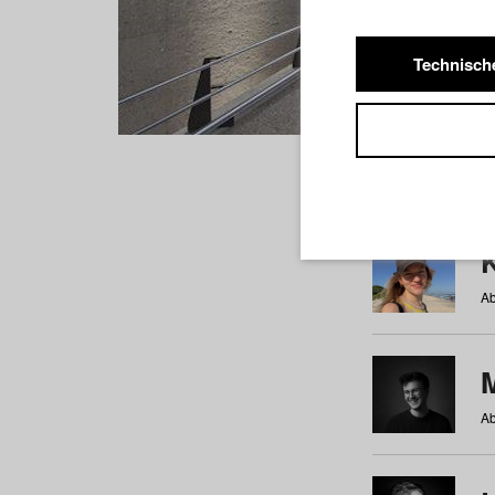
Technisch
Studiere
a
b
c
d
e
f
Ab
Ab