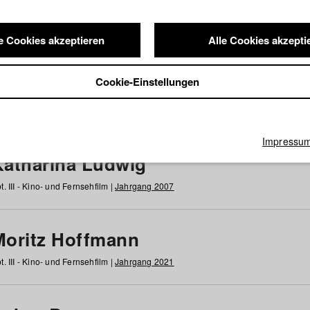
e Cookies akzeptieren
Alle Cookies akzepti
nde / Alumni
Cookie-Einstellungen
g
h
i
j
k
l
m
n
o
p
q
r
s
t
u
v
w
x
y
z
Alle
Impressu
Katharina Ludwig
t. III - Kino- und Fernsehfilm |
Jahrgang 2007
Moritz Hoffmann
t. III - Kino- und Fernsehfilm |
Jahrgang 2021