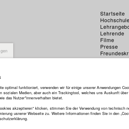
Startseite
Hochschul
Lehrangeb
Lehrende
Filme
Presse
ngen
Freundeskr
Service
s
e optimal funktioniert, verwenden wir für einige unserer Anwendungen Cook
ten sozialen Medien, aber auch ein Trackingtool, welches uns Auskunft übe
ie das Nutzer*innenverhalten bietet.
Cookies akzeptieren" klicken, stimmen Sie der Verwendung von technisch 
mierung usnerer Webseite zu. Weitere Informationen finden Sie in den „Coo
schutzerklärung.