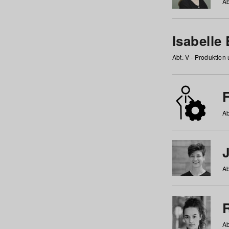
Ab
Isabelle
Abt. V - Produktion
F
Ab
Ab
Ab