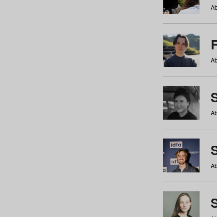
Ab
Ab
Ab
S
Ab