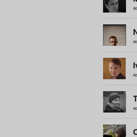
Ab
N
Ab
Ab
Ab