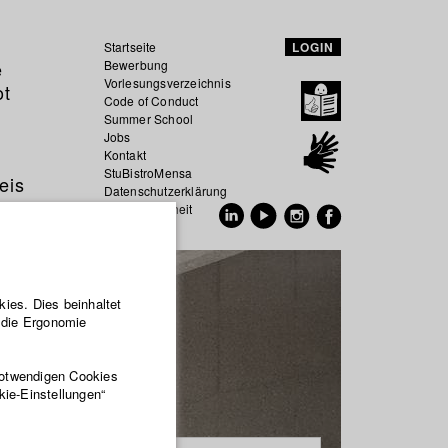
Startseite
LOGIN
e
Bewerbung
Vorlesungsverzeichnis
ot
Code of Conduct
Summer School
Jobs
Kontakt
StuBistroMensa
eis
Datenschutzerklärung
Datensicherheit
EN
DE
ies. Dies beinhaltet
r die Ergonomie
notwendigen Cookies
kie-Einstellungen“