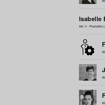
Ab
Isabelle
Abt. V - Produktion
F
Ab
Ab
Ab