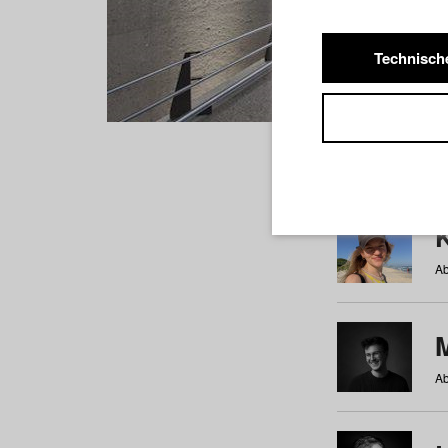
Technisch
Studiere
a
b
c
d
e
f
Ab
Ab