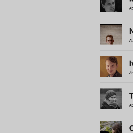
Ab
N
Ab
Ab
Ab