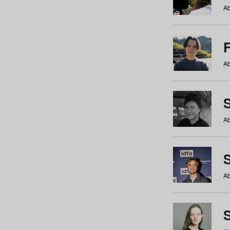
Ab
Ab
Ab
S
Ab