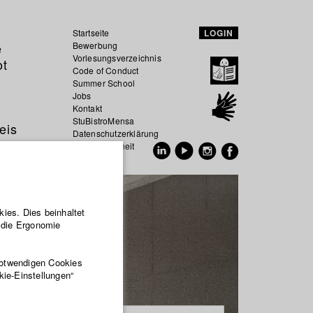
Startseite
LOGIN
e
Bewerbung
Vorlesungsverzeichnis
ot
Code of Conduct
Summer School
Jobs
Kontakt
StuBistroMensa
eis
Datenschutzerklärung
Datensicherheit
EN
DE
ies. Dies beinhaltet
r die Ergonomie
notwendigen Cookies
kie-Einstellungen“