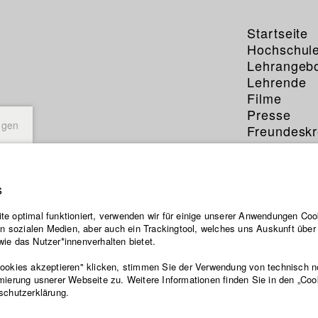
Startseite
Hochschul
Lehrangeb
Lehrende
Filme
Presse
ngen
Freundeskr
Service
s
e optimal funktioniert, verwenden wir für einige unserer Anwendungen Cook
ten sozialen Medien, aber auch ein Trackingtool, welches uns Auskunft übe
ie das Nutzer*innenverhalten bietet.
Cookies akzeptieren" klicken, stimmen Sie der Verwendung von technisch 
mierung usnerer Webseite zu. Weitere Informationen finden Sie in den „Coo
schutzerklärung.