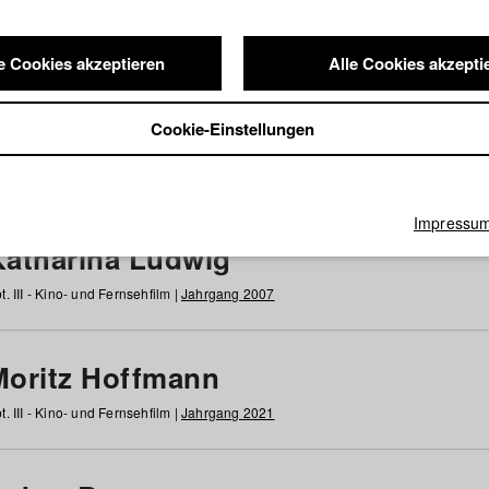
e Cookies akzeptieren
Alle Cookies akzepti
nde / Alumni
Cookie-Einstellungen
g
h
i
j
k
l
m
n
o
p
q
r
s
t
u
v
w
x
y
z
Alle
Impressu
Katharina Ludwig
t. III - Kino- und Fernsehfilm |
Jahrgang 2007
Moritz Hoffmann
t. III - Kino- und Fernsehfilm |
Jahrgang 2021