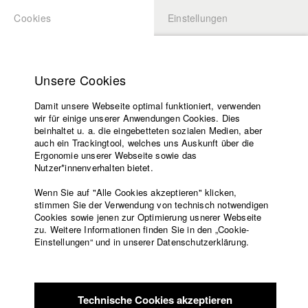
Cookies
Einstellungen
BEWERBUNG
LOGIN
Startseite
Hochschule
Unsere Cookies
Lehrangebot
Damit unsere Webseite optimal funktioniert, verwenden
Lehrende
Studierende / Alumni
wir für einige unserer Anwendungen Cookies. Dies
Filme
beinhaltet u. a. die eingebetteten sozialen Medien, aber
auch ein Trackingtool, welches uns Auskunft über die
Presse
Ergonomie unserer Webseite sowie das
Katharina Ludwig
Freundeskreis
Nutzer*innenverhalten bietet.
Service
Wenn Sie auf "Alle Cookies akzeptieren" klicken,
Abt. III - Kino- und Fernsehfilm |
Jahrgang 2007
stimmen Sie der Verwendung von technisch notwendigen
Cookies sowie jenen zur Optimierung usnerer Webseite
zu. Weitere Informationen finden Sie in den „Cookie-
Englisch
Startseite
Einstellungen“ und in unserer Datenschutzerklärung.
Moritz Hoffmann
Facebook
Bewerbung
Kontakt
Vorlesungsverzeichnis
Abt. III - Kino- und Fernsehfilm |
Jahrgang 2021
Code of
Technische Cookies akzeptieren
Conduct