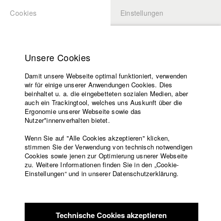
Cookies
Einstellungen
BEWERBUNG
LOGIN
Startseite
Hochschule
Unsere Cookies
Übersicht
meineHFF
Lehrangebot
Damit unsere Webseite optimal funktioniert, verwenden
Lehrende
Moritz Schlögell
wir für einige unserer Anwendungen Cookies. Dies
Filme
beinhaltet u. a. die eingebetteten sozialen Medien, aber
Abt. III - Kino- und Fernsehfilm
auch ein Trackingtool, welches uns Auskunft über die
Presse
Ergonomie unserer Webseite sowie das
Freundeskreis
Nutzer*innenverhalten bietet.
Filme in der HFF Datenbank
Service
Wenn Sie auf "Alle Cookies akzeptieren" klicken,
2023 Die Brieffreundin
Regie: Sarah Christina Klewes/
stimmen Sie der Verwendung von technisch notwendigen
Cookies sowie jenen zur Optimierung usnerer Webseite
solo:film GmbH
zu. Weitere Informationen finden Sie in den „Cookie-
2022 Unter der Welle
Regie: Veronika Hafner/ Elfenholz Film
Englisch
Startseite
Einstellungen“ und in unserer Datenschutzerklärung.
GmbH
Facebook
Bewerbung
2020 Blaue Flecken
Regie: Justina Jürgensen/ HFF München
Kontakt
Vorlesungsverzeichnis
(Hochschule für Fernsehen und Film), HFF München
Code of
(Hochschule für Fernsehen und Film)
Technische Cookies akzeptieren
Conduct