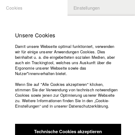
Cookies
Einstellungen
BEWERBUNG
LOGIN
Startseite
Hochschule
Unsere Cookies
Lehrangebot
Damit unsere Webseite optimal funktioniert, verwenden
Lehrende
Studierende / Alumni
wir für einige unserer Anwendungen Cookies. Dies
Filme
beinhaltet u. a. die eingebetteten sozialen Medien, aber
auch ein Trackingtool, welches uns Auskunft über die
Presse
Ergonomie unserer Webseite sowie das
Katharina Ludwig
Freundeskreis
Nutzer*innenverhalten bietet.
Service
Wenn Sie auf "Alle Cookies akzeptieren" klicken,
Abt. III - Kino- und Fernsehfilm |
Jahrgang 2007
stimmen Sie der Verwendung von technisch notwendigen
Cookies sowie jenen zur Optimierung usnerer Webseite
zu. Weitere Informationen finden Sie in den „Cookie-
Englisch
Startseite
Einstellungen“ und in unserer Datenschutzerklärung.
Moritz Hoffmann
Facebook
Bewerbung
Kontakt
Vorlesungsverzeichnis
Abt. III - Kino- und Fernsehfilm |
Jahrgang 2021
Code of
Technische Cookies akzeptieren
Conduct