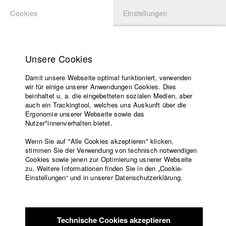
Cookies
Einstellungen
BEWERBUNG
LOGIN
Startseite
Hochschule
Unsere Cookies
Lehrangebot
Damit unsere Webseite optimal funktioniert, verwenden
Lehrende
Studierende / Alumni
wir für einige unserer Anwendungen Cookies. Dies
Filme
beinhaltet u. a. die eingebetteten sozialen Medien, aber
auch ein Trackingtool, welches uns Auskunft über die
Presse
Ergonomie unserer Webseite sowie das
Katharina Ludwig
Freundeskreis
Nutzer*innenverhalten bietet.
Service
Wenn Sie auf "Alle Cookies akzeptieren" klicken,
Abt. III - Kino- und Fernsehfilm |
Jahrgang 2007
stimmen Sie der Verwendung von technisch notwendigen
Cookies sowie jenen zur Optimierung usnerer Webseite
zu. Weitere Informationen finden Sie in den „Cookie-
Englisch
Startseite
Einstellungen“ und in unserer Datenschutzerklärung.
Moritz Hoffmann
Facebook
Bewerbung
Kontakt
Vorlesungsverzeichnis
Abt. III - Kino- und Fernsehfilm |
Jahrgang 2021
Code of
Technische Cookies akzeptieren
Conduct