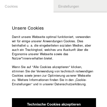
Cookies
Einstellungen
BEWERBUNG
LOGIN
Startseite
Hochschule
Unsere Cookies
Lehrangebot
Damit unsere Webseite optimal funktioniert, verwenden
Lehrende
Studierende / Alumni
wir für einige unserer Anwendungen Cookies. Dies
Filme
beinhaltet u. a. die eingebetteten sozialen Medien, aber
auch ein Trackingtool, welches uns Auskunft über die
Presse
Ergonomie unserer Webseite sowie das
Katharina Ludwig
Freundeskreis
Nutzer*innenverhalten bietet.
Service
Wenn Sie auf "Alle Cookies akzeptieren" klicken,
Abt. III - Kino- und Fernsehfilm |
Jahrgang 2007
stimmen Sie der Verwendung von technisch notwendigen
Cookies sowie jenen zur Optimierung usnerer Webseite
zu. Weitere Informationen finden Sie in den „Cookie-
Englisch
Startseite
Einstellungen“ und in unserer Datenschutzerklärung.
Moritz Hoffmann
Facebook
Bewerbung
Kontakt
Vorlesungsverzeichnis
Abt. III - Kino- und Fernsehfilm |
Jahrgang 2021
Code of
Technische Cookies akzeptieren
Conduct