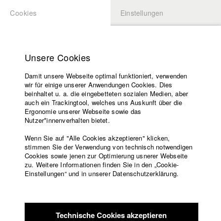
Cookies
Einstellungen
BEWERBUNG
LOGIN
Startseite
Hochschule
Unsere Cookies
Lehrangebot
Damit unsere Webseite optimal funktioniert, verwenden
Lehrende
Studierende / Alumni
wir für einige unserer Anwendungen Cookies. Dies
Filme
beinhaltet u. a. die eingebetteten sozialen Medien, aber
auch ein Trackingtool, welches uns Auskunft über die
Presse
Ergonomie unserer Webseite sowie das
Katharina Ludwig
Freundeskreis
Nutzer*innenverhalten bietet.
Service
Wenn Sie auf "Alle Cookies akzeptieren" klicken,
Abt. III - Kino- und Fernsehfilm |
Jahrgang 2007
stimmen Sie der Verwendung von technisch notwendigen
Cookies sowie jenen zur Optimierung usnerer Webseite
zu. Weitere Informationen finden Sie in den „Cookie-
Englisch
Startseite
Einstellungen“ und in unserer Datenschutzerklärung.
Moritz Hoffmann
Facebook
Bewerbung
Kontakt
Vorlesungsverzeichnis
Abt. III - Kino- und Fernsehfilm |
Jahrgang 2021
Code of
Technische Cookies akzeptieren
Conduct