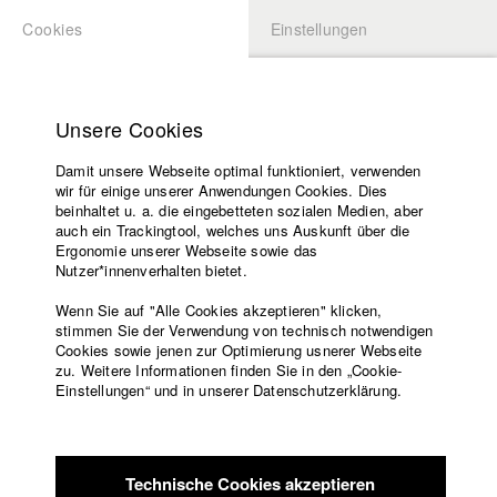
Cookies
Einstellungen
BEWERBUNG
LOGIN
Startseite
Hochschule
Unsere Cookies
Lehrangebot
Damit unsere Webseite optimal funktioniert, verwenden
Lehrende
Studierende / Alumni
wir für einige unserer Anwendungen Cookies. Dies
Filme
beinhaltet u. a. die eingebetteten sozialen Medien, aber
auch ein Trackingtool, welches uns Auskunft über die
Presse
Ergonomie unserer Webseite sowie das
Katharina Ludwig
Freundeskreis
Nutzer*innenverhalten bietet.
Service
Wenn Sie auf "Alle Cookies akzeptieren" klicken,
Abt. III - Kino- und Fernsehfilm |
Jahrgang 2007
stimmen Sie der Verwendung von technisch notwendigen
Cookies sowie jenen zur Optimierung usnerer Webseite
zu. Weitere Informationen finden Sie in den „Cookie-
Englisch
Startseite
Einstellungen“ und in unserer Datenschutzerklärung.
Moritz Hoffmann
Facebook
Bewerbung
Kontakt
Vorlesungsverzeichnis
Abt. III - Kino- und Fernsehfilm |
Jahrgang 2021
Code of
Technische Cookies akzeptieren
Conduct