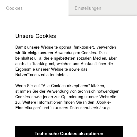
Cookies
Einstellungen
BEWERBUNG
LOGIN
Startseite
Hochschule
Unsere Cookies
Lehrangebot
Damit unsere Webseite optimal funktioniert, verwenden
Lehrende
Studierende / Alumni
wir für einige unserer Anwendungen Cookies. Dies
Filme
beinhaltet u. a. die eingebetteten sozialen Medien, aber
auch ein Trackingtool, welches uns Auskunft über die
Presse
Ergonomie unserer Webseite sowie das
Katharina Ludwig
Freundeskreis
Nutzer*innenverhalten bietet.
Service
Wenn Sie auf "Alle Cookies akzeptieren" klicken,
Abt. III - Kino- und Fernsehfilm |
Jahrgang 2007
stimmen Sie der Verwendung von technisch notwendigen
Cookies sowie jenen zur Optimierung usnerer Webseite
zu. Weitere Informationen finden Sie in den „Cookie-
Englisch
Startseite
Einstellungen“ und in unserer Datenschutzerklärung.
Moritz Hoffmann
Facebook
Bewerbung
Kontakt
Vorlesungsverzeichnis
Abt. III - Kino- und Fernsehfilm |
Jahrgang 2021
Code of
Technische Cookies akzeptieren
Conduct