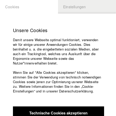
Cookies
Einstellungen
BEWERBUNG
LOGIN
Startseite
Hochschule
Unsere Cookies
Lehrangebot
Damit unsere Webseite optimal funktioniert, verwenden
Lehrende
Studierende / Alumni
wir für einige unserer Anwendungen Cookies. Dies
Filme
beinhaltet u. a. die eingebetteten sozialen Medien, aber
auch ein Trackingtool, welches uns Auskunft über die
Presse
Ergonomie unserer Webseite sowie das
Katharina Ludwig
Freundeskreis
Nutzer*innenverhalten bietet.
Service
Wenn Sie auf "Alle Cookies akzeptieren" klicken,
Abt. III - Kino- und Fernsehfilm |
Jahrgang 2007
stimmen Sie der Verwendung von technisch notwendigen
Cookies sowie jenen zur Optimierung usnerer Webseite
zu. Weitere Informationen finden Sie in den „Cookie-
Englisch
Startseite
Einstellungen“ und in unserer Datenschutzerklärung.
Moritz Hoffmann
Facebook
Bewerbung
Kontakt
Vorlesungsverzeichnis
Abt. III - Kino- und Fernsehfilm |
Jahrgang 2021
Code of
Technische Cookies akzeptieren
Conduct