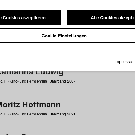
e Cookies akzeptieren
Alle Cookies akzepti
nde / Alumni
Cookie-Einstellungen
g
h
i
j
k
l
m
n
o
p
q
r
s
t
u
v
w
x
y
z
Alle
Impressu
Katharina Ludwig
t. III - Kino- und Fernsehfilm |
Jahrgang 2007
Moritz Hoffmann
t. III - Kino- und Fernsehfilm |
Jahrgang 2021