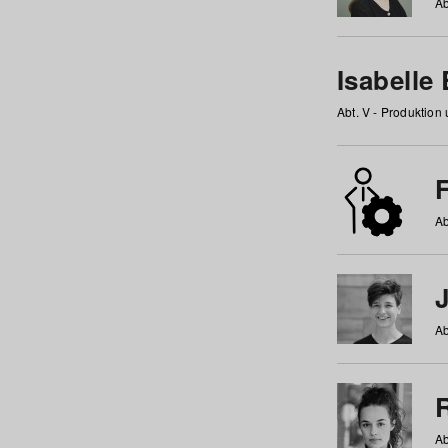
Ab
Isabelle
Abt. V - Produktion
F
Ab
Ab
Ab