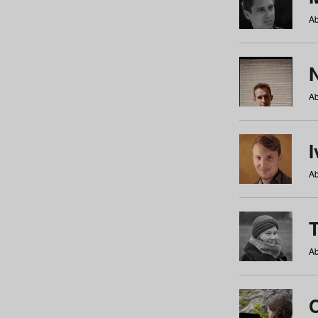
Ab
N
Ab
Ab
Ab