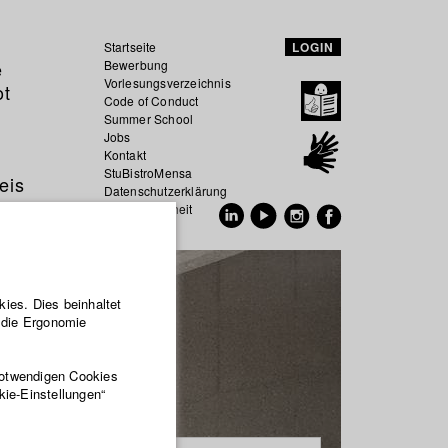
Startseite
LOGIN
e
Bewerbung
Vorlesungsverzeichnis
ot
Code of Conduct
Summer School
Jobs
Kontakt
StuBistroMensa
eis
Datenschutzerklärung
Datensicherheit
EN
DE
ies. Dies beinhaltet
r die Ergonomie
notwendigen Cookies
kie-Einstellungen“