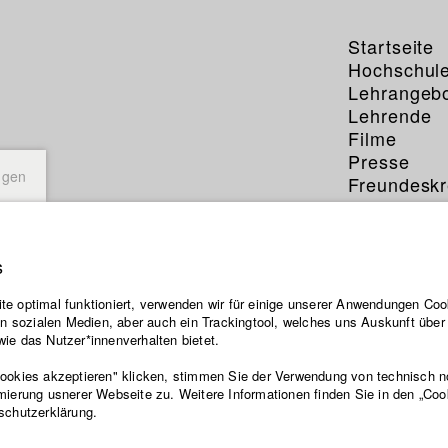
Startseite
Hochschul
Lehrangeb
Lehrende
Filme
Presse
ngen
Freundeskr
Service
s
e optimal funktioniert, verwenden wir für einige unserer Anwendungen Cook
ten sozialen Medien, aber auch ein Trackingtool, welches uns Auskunft übe
ie das Nutzer*innenverhalten bietet.
Cookies akzeptieren" klicken, stimmen Sie der Verwendung von technisch 
mierung usnerer Webseite zu. Weitere Informationen finden Sie in den „Coo
schutzerklärung.