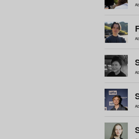
Ab
Ab
Ab
S
Ab