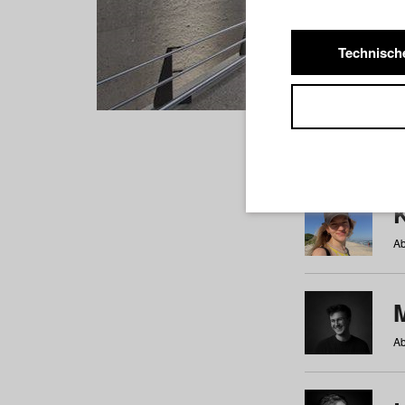
Technisch
Studiere
a
b
c
d
e
f
Ab
Ab